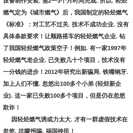
设备制作安装. 需2一3个月时间完成. 所以. 轻烃
燃气定为《城市燃气》后，我国制定的轻烃燃气
《标准》：对工艺不过关. 技术不成功企业. 沒有
具体条款要求！让顺路搭车的轻烃燃气企业. 钻
了我国轻烃燃气政策空子！例如. 有一家1997年
轻烃燃气老企业. 已失败几十个项目，技术沒有
一分钱的进步！2012年研究出新骗局. 铁嘴钢牙.
加上人们不懂. 忽悠出100多个小弟 (轻烃新企
业). 这一家已失败100多个项目，但是仍在忽悠
欺诈！
因轻烃燃气诱或力太大. 才有一群虚假技术在
忽悠. 坑矇拐骗. 祸国殃民！