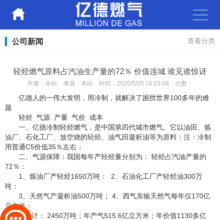
公司新闻
查看分类
轻烃燃气原料占汽油生产量的72％ 价值连城 谁见谁惊讶
作者：
本站
来源：
本站
时间：
2020/5/20 16:03:08
次数：
亿德人的一伟大发明，用冷制，就解决了困扰世界100多年的难
题
轻烃 气源 产量 气价 成本
一、亿德冷制轻烃燃气，是中国第四代城市燃气。它以油田、炼
油厂、石化工厂、放空烧的轻烃、油气田凝析油等为原料：注：冷制
用普通C5价低35％左右；
二、气源保障：我国每年产轻烃量分别为： 轻烃占汽油产量的
72％：
1、炼油厂产轻烃1650万吨： 2、石油化工厂产轻烃油300万
吨：
3、天然气产凝析油500万吨； 4、西气东输天然气每年仅170亿
立方米：
合 计： 2450万吨；年产气515.6亿立方米；年价值1130多亿