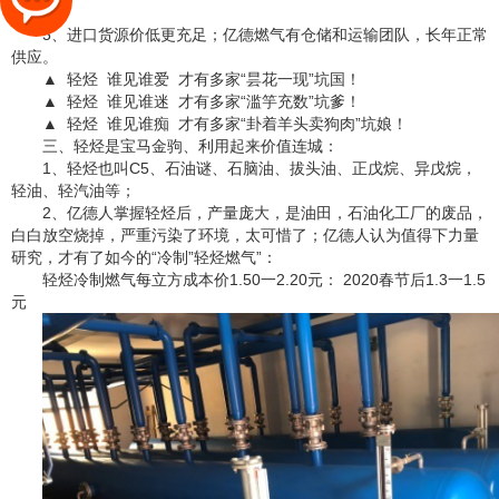
元；
5、进口货源价低更充足；亿德燃气有仓储和运输团队，长年正常
供应。
▲ 轻烃 谁见谁爱 才有多家“昙花一现”坑国！
▲ 轻烃 谁见谁迷 才有多家“滥竽充数”坑爹！
▲ 轻烃 谁见谁痴 才有多家“卦着羊头卖狗肉”坑娘！
三、轻烃是宝马金驹、利用起来价值连城：
1、轻烃也叫C5、石油谜、石脑油、拔头油、正戊烷、异戊烷，
轻油、轻汽油等；
2、亿德人掌握轻烃后，产量庞大，是油田，石油化工厂的废品，
白白放空烧掉，严重污染了环境，太可惜了；亿德人认为值得下力量
研究，才有了如今的“冷制”轻烃燃气”：
轻烃冷制燃气
每立方成本价1.50一2.20元： 2020春节后1.3一1.5
元