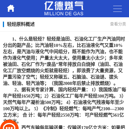
轻烃原料概述
查看分类
1、什么是轻烃？轻烃是油田、石油化工厂生产汽油同时
分出的副产品；比汽油轻10%左右，比石油液化气又重10%
左右，是汽油与液化气中间组分，既不能作为汽油，也不能
作为液化气使用；产量太大太大，使用量太小太少；多年来
被油田、石化厂作为“废品”常年排放白白烧掉（油田、石油
化工厂放空燃烧的火炬就是轻烃），即浪费了大量资源，又
严重污染了空气；轻烃又称碳五、石脑油、石油谜、拔头
油、轻油、轻汽油等；（我国2008年后禁止排放燃烧）。
2、据有关专家计算、国内轻烃产量： 1）我国炼油厂每
年产轻烃1650万吨；2）石油化工厂每年产轻烃300万吨。 3）
天然气每年产凝析油500万吨； 4）石油液化气残液每年至少
100万吨以上。 5）《冷制》轻烃燃气：每吨产气2100—2300
立方米； 合 计：每年产轻烃2550万吨： 可产轻烃燃气561亿
立方米。
3、西气东输每年输送量：仅输送170亿立方米：如果把