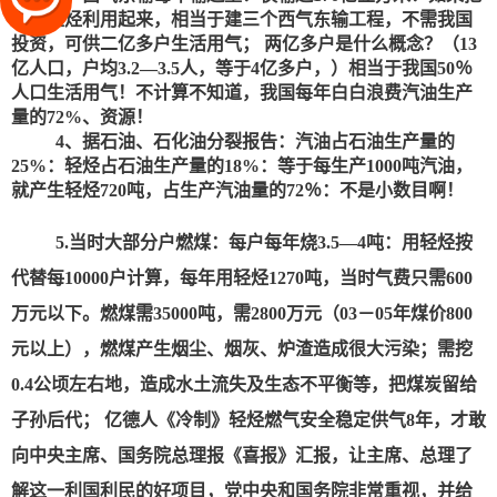
国内轻烃利用起来，相当于建三个西气东输工程，不需我国
投资，可供二亿多户生活用气； 两亿多户是什么概念？（13
亿人口，户均3.2—3.5人，等于4亿多户，）相当于我国50％
人口生活用气！不计算不知道，我国每年白白浪费汽油生产
量的72%、资源！
4、据石油、石化油分裂报告：汽油占
石
油生产量的
25%：轻烃占
石
油生产量的18%：等于每生产1000吨汽油，
就产生轻烃720吨，占生产汽油量的72％：不是小数目啊！
5.当时大部分户燃煤：每户每年烧3.5—4吨：用轻烃按
代替每10000户计算，每年用轻烃1270吨，当时气费只需600
万元以下。燃煤需35000吨，需2800万元（03－05年煤价800
元以上），燃煤产生烟尘、烟灰、炉渣造成很大污染；需挖
0.4公顷左右地，造成水土流失及生态不平衡等，把煤炭留给
子孙后代； 亿德人《冷制》轻烃燃气安全稳定供气8年，才敢
向中央主席、国务院总理报《喜报》汇报，让主席、总理了
解这一利国利民的好项目，党中央和国务院非常重视，并给