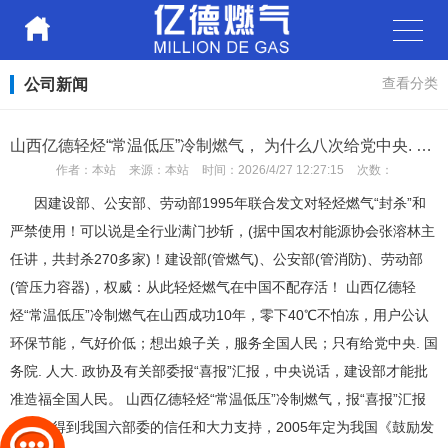
公司新闻
查看分类
山西亿德轻烃“常温低压”冷制燃气， 为什么八次给党中央. 国务院. 人大. 政协及有关部委报“喜报”？
作者：
本站
来源：
本站
时间：
2026/4/27 12:27:15
次数：
因建设部、公安部、劳动部1995年联合发文对轻烃燃气“封杀”和
严禁使用！可以说是全行业满门抄斩，(据中国农村能源协会张溶林主
任讲，共封杀270多家)！建设部(管燃气)、公安部(管消防)、劳动部
(管压力容器)，权威：从此轻烃燃气在中国不配存活！ 山西亿德轻
烃“常温低压”冷制燃气在山西成功10年，零下40℃不怕冻，用户公认
环保节能，气好价低；想出娘子关，服务全国人民；只有给党中央. 国
务院. 人大. 政协及有关部委报“喜报”汇报，中央说话，建设部才能批
准造福全国人民。 山西亿德轻烃“常温低压”冷制燃气，报“喜报”汇报
八次，得到我国六部委的信任和大力支持，2005年定为我国《鼓励发