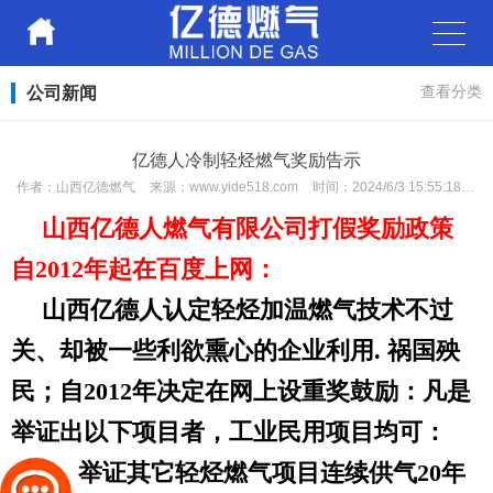
公司新闻
查看分类
亿德人冷制轻烃燃气奖励告示
作者：
山西亿德燃气
来源：
www.yide518.com
时间：
2024/6/3 15:55:18
次
山西亿德人燃气有限公司打假奖励政策
自
2012年起在百度上网：
山西亿德人认定轻烃加温燃气技术不过
关、却被一些利欲熏心的企业利用
. 祸国殃
民；自2012年决定在网上设重奖鼓励：凡是
举证出以下项目者，工业民用项目均可：
1、举证其它轻烃燃气项目连续供气20年