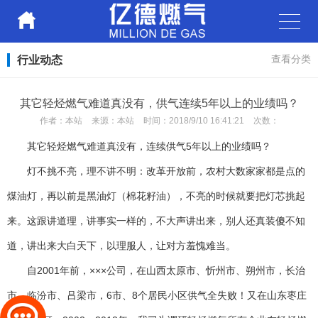
行业动态
查看分类
其它轻烃燃气难道真没有，供气连续5年以上的业绩吗？
作者：
本站
来源：
本站
时间：
2018/9/10 16:41:21
次数：
其它轻烃燃气难道真没有，
连续
供气5年以上的业绩吗？
灯不挑不亮，理不讲不明：改革开放前，农村大数家家都是点的
煤油灯，再以前是黑油灯（棉花籽油），不亮的时候就要把灯芯挑起
来。这跟讲道理，讲事实一样的，不大声讲出来，别人还真装傻不知
道，讲出来大白天下，以理服人，让对方羞愧难当。
自2001年前，×××公司，在山西太原市、忻州市、朔州市，长治
市、临汾市、吕梁市，6市、8个居民小区供气全失败！又在山东枣庄